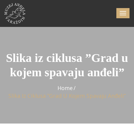
Slika iz ciklusa ”Grad u
kojem spavaju anđeli”
Home
Slika Iz Ciklusa ”Grad U Kojem Spavaju Anđeli”