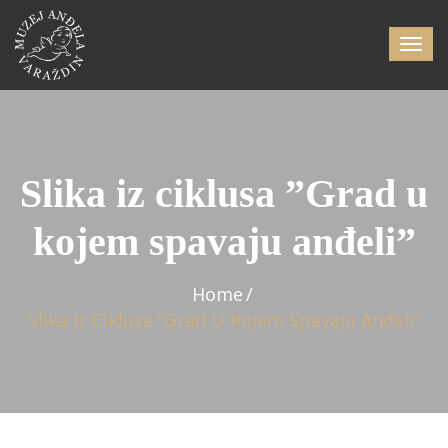
Slika iz ciklusa ”Grad u
kojem spavaju anđeli”
Home
Slika Iz Ciklusa ”Grad U Kojem Spavaju Anđeli”