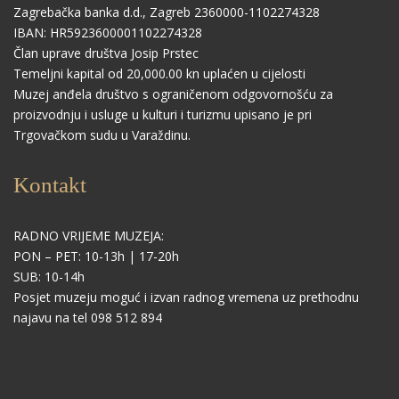
Zagrebačka banka d.d., Zagreb 2360000-1102274328
IBAN: HR5923600001102274328
Član uprave društva Josip Prstec
Temeljni kapital od 20,000.00 kn uplaćen u cijelosti
Muzej anđela društvo s ograničenom odgovornošću za
proizvodnju i usluge u kulturi i turizmu upisano je pri
Trgovačkom sudu u Varaždinu.
Kontakt
RADNO VRIJEME MUZEJA:
PON – PET: 10-13h | 17-20h
SUB: 10-14h
Posjet muzeju moguć i izvan radnog vremena uz prethodnu
najavu na tel 098 512 894