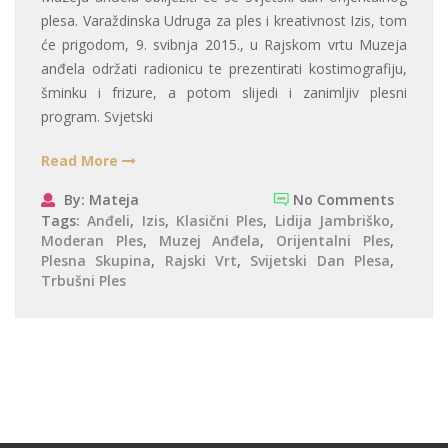
plesa. Varaždinska Udruga za ples i kreativnost Izis, tom
će prigodom, 9. svibnja 2015., u Rajskom vrtu Muzeja
anđela održati radionicu te prezentirati kostimografiju,
šminku i frizure, a potom slijedi i zanimljiv plesni
program. Svjetski
Read More
By: Mateja
No Comments
Tags:
Anđeli
,
Izis
,
Klasični Ples
,
Lidija Jambriško
,
Moderan Ples
,
Muzej Anđela
,
Orijentalni Ples
,
Plesna Skupina
,
Rajski Vrt
,
Svijetski Dan Plesa
,
Trbušni Ples