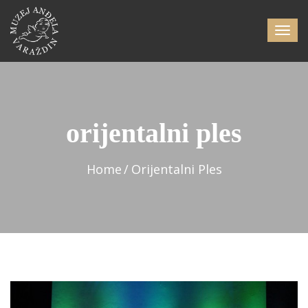
orijentalni ples
Home
Orijentalni Ples