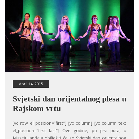
April 14, 2015
Svjetski dan orijentalnog plesa u
Rajskom vrtu
[vc_row el_position=”first”] [vc_column] [vc_column_text
el_position=”first last”] Ove godine, po prvi puta, u
Muzeju anđela obilježiti će se Svjetski dan orijentalnog