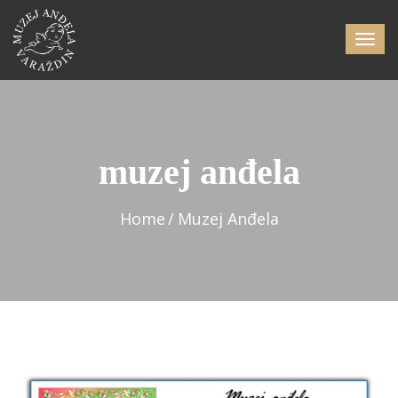
muzej anđela
Home
Muzej Anđela