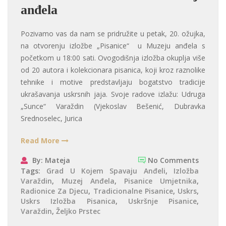
anđela
Pozivamo vas da nam se pridružite u petak, 20. ožujka,
na otvorenju izložbe „Pisanice“ u Muzeju anđela s
početkom u 18:00 sati. Ovogodišnja izložba okuplja više
od 20 autora i kolekcionara pisanica, koji kroz raznolike
tehnike i motive predstavljaju bogatstvo tradicije
ukrašavanja uskrsnih jaja. Svoje radove izlažu: Udruga
„Sunce“ Varaždin (Vjekoslav Bešenić, Dubravka
Srednoselec, Jurica
Read More
By: Mateja
No Comments
Tags:
Grad U Kojem Spavaju Anđeli
,
Izložba
Varaždin
,
Muzej Anđela
,
Pisanice Umjetnika
,
Radionice Za Djecu
,
Tradicionalne Pisanice
,
Uskrs
,
Uskrs Izložba Pisanica
,
Uskršnje Pisanice
,
Varaždin
,
Željko Prstec