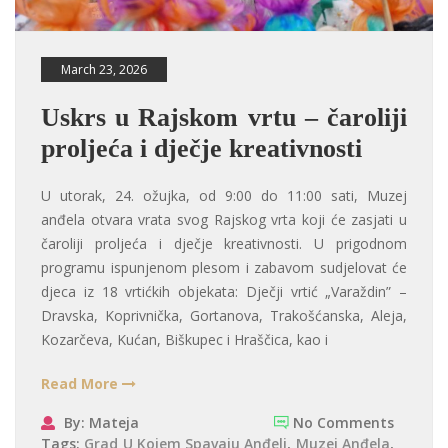
March 23, 2026
Uskrs u Rajskom vrtu – čaroliji
proljeća i dječje kreativnosti
U utorak, 24. ožujka, od 9:00 do 11:00 sati, Muzej
anđela otvara vrata svog Rajskog vrta koji će zasjati u
čaroliji proljeća i dječje kreativnosti. U prigodnom
programu ispunjenom plesom i zabavom sudjelovat će
djeca iz 18 vrtićkih objekata: Dječji vrtić „Varaždin” –
Dravska, Koprivnička, Gortanova, Trakošćanska, Aleja,
Kozarčeva, Kućan, Biškupec i Hraščica, kao i
Read More
By: Mateja
No Comments
Tags:
Grad U Kojem Spavaju Anđeli
,
Muzej Anđela
,