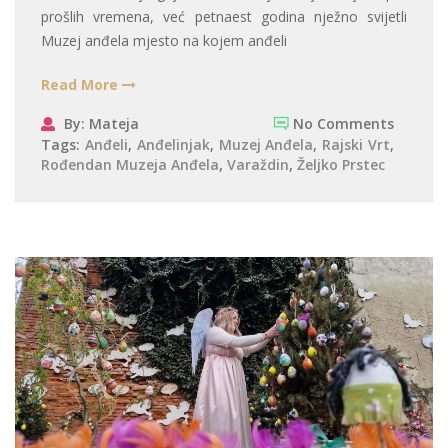
prošlih vremena, već petnaest godina nježno svijetli
Muzej anđela mjesto na kojem anđeli
Read More
By: Mateja
No Comments
Tags:
Anđeli
,
Anđelinjak
,
Muzej Anđela
,
Rajski Vrt
,
Rođendan Muzeja Anđela
,
Varaždin
,
Željko Prstec