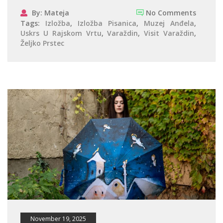
By: Mateja
No Comments
Tags:
Izložba
,
Izložba Pisanica
,
Muzej Anđela
,
Uskrs U Rajskom Vrtu
,
Varaždin
,
Visit Varaždin
,
Željko Prstec
November 19, 2025