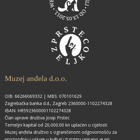
Muzej anđela d.o.o.
OIB: 66266069332 | MBS: 070101629
Zagrebačka banka d.d., Zagreb 2360000-1102274328
IBAN: HR5923600001102274328
Član uprave društva Josip Prstec
Temeljni kapital od 20,000.00 kn uplaćen u cijelosti
Muzej anđela društvo s ograničenom odgovornošću za
proizvodnju i usluge u kulturi i turizmu upisano je pri