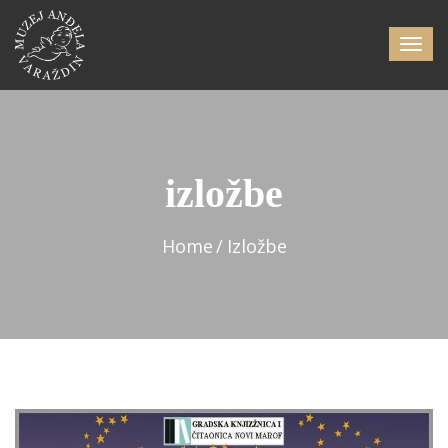
izložbe
Home
Izložbe