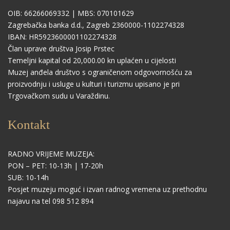
OIB: 66266069332 | MBS: 070101629
Zagrebačka banka d.d., Zagreb 2360000-1102274328
IBAN: HR5923600001102274328
Član uprave društva Josip Prstec
Temeljni kapital od 20,000.00 kn uplaćen u cijelosti
Muzej anđela društvo s ograničenom odgovornošću za
proizvodnju i usluge u kulturi i turizmu upisano je pri
Trgovačkom sudu u Varaždinu.
Kontakt
RADNO VRIJEME MUZEJA:
PON – PET: 10-13h | 17-20h
SUB: 10-14h
Posjet muzeju moguć i izvan radnog vremena uz prethodnu
najavu na tel 098 512 894