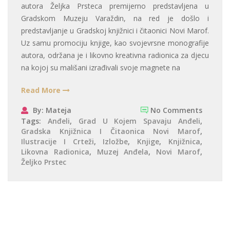
autora Željka Prsteca premijerno predstavljena u
Gradskom Muzeju Varaždin, na red je došlo i
predstavljanje u Gradskoj knjižnici i čitaonici Novi Marof.
Uz samu promociju knjige, kao svojevrsne monografije
autora, održana je i likovno kreativna radionica za djecu
na kojoj su mališani izrađivali svoje magnete na
Read More
By: Mateja
No Comments
Tags:
Anđeli
,
Grad U Kojem Spavaju Anđeli
,
Gradska Knjižnica I Čitaonica Novi Marof
,
Ilustracije I Crteži
,
Izložbe
,
Knjige
,
Knjižnica
,
Likovna Radionica
,
Muzej Anđela
,
Novi Marof
,
Željko Prstec