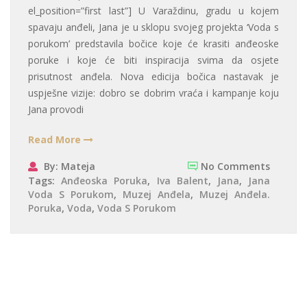
el_position=”first last”] U Varaždinu, gradu u kojem
spavaju anđeli, Jana je u sklopu svojeg projekta ‘Voda s
porukom’ predstavila bočice koje će krasiti anđeoske
poruke i koje će biti inspiracija svima da osjete
prisutnost anđela. Nova edicija bočica nastavak je
uspješne vizije: dobro se dobrim vraća i kampanje koju
Jana provodi
Read More
By: Mateja
No Comments
Tags:
Anđeoska Poruka
,
Iva Balent
,
Jana
,
Jana
Voda S Porukom
,
Muzej Anđela
,
Muzej Anđela.
Poruka
,
Voda
,
Voda S Porukom