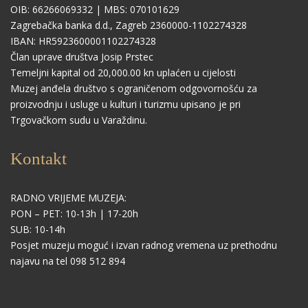
OIB: 66266069332 | MBS: 070101629
Zagrebačka banka d.d., Zagreb 2360000-1102274328
IBAN: HR5923600001102274328
Član uprave društva Josip Prstec
Temeljni kapital od 20,000.00 kn uplaćen u cijelosti
Muzej anđela društvo s ograničenom odgovornošću za
proizvodnju i usluge u kulturi i turizmu upisano je pri
Trgovačkom sudu u Varaždinu.
Kontakt
RADNO VRIJEME MUZEJA:
PON – PET: 10-13h | 17-20h
SUB: 10-14h
Posjet muzeju moguć i izvan radnog vremena uz prethodnu
najavu na tel 098 512 894