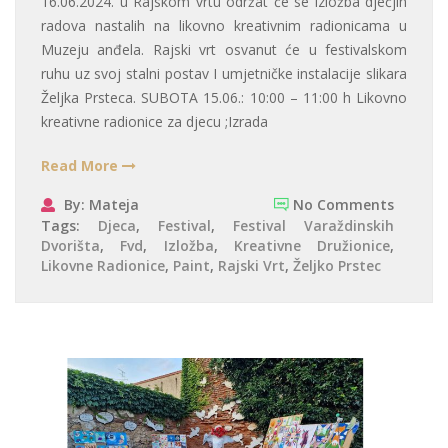
16.06.2024. u Rajskom vrtu održat će se izložba dječjih
radova nastalih na likovno kreativnim radionicama u
Muzeju anđela. Rajski vrt osvanut će u festivalskom
ruhu uz svoj stalni postav I umjetničke instalacije slikara
Željka Prsteca. SUBOTA 15.06.: 10:00 – 11:00 h Likovno
kreativne radionice za djecu ;Izrada
Read More
By: Mateja
No Comments
Tags:
Djeca
,
Festival
,
Festival Varaždinskih
Dvorišta
,
Fvd
,
Izložba
,
Kreativne Družionice
,
Likovne Radionice
,
Paint
,
Rajski Vrt
,
Željko Prstec