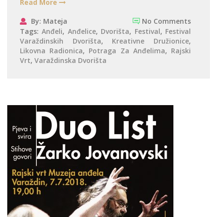
Read More
By: Mateja
No Comments
Tags:
Anđeli
,
Anđelice
,
Dvorišta
,
Festival
,
Festival
Varaždinskih Dvorišta
,
Kreativne Družionice
,
Likovna Radionica
,
Potraga Za Anđelima
,
Rajski
Vrt
,
Varaždinska Dvorišta