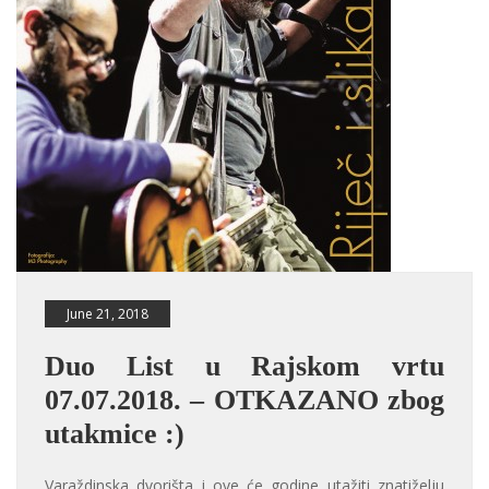
June 21, 2018
Duo List u Rajskom vrtu
07.07.2018. – OTKAZANO zbog
utakmice :)
Varaždinska dvorišta i ove će godine utažiti znatiželju