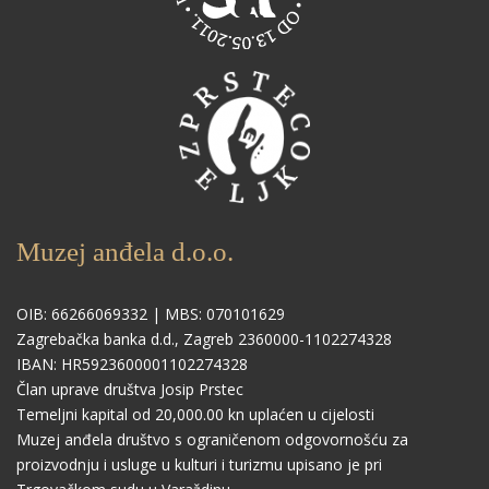
Muzej anđela d.o.o.
OIB: 66266069332 | MBS: 070101629
Zagrebačka banka d.d., Zagreb 2360000-1102274328
IBAN: HR5923600001102274328
Član uprave društva Josip Prstec
Temeljni kapital od 20,000.00 kn uplaćen u cijelosti
Muzej anđela društvo s ograničenom odgovornošću za
proizvodnju i usluge u kulturi i turizmu upisano je pri