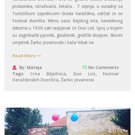
prolaznika, istraživača, šetača… 7. srpnja, u suradnji sa
Turističkom zajedincom Grada Varaždina, održat će se
Festival dvorišta. Mirnu oazu Rajskog vrta, navedenog
datuma u 19:00 sati raspjevat će Duo List. Spoj u kojem
su zagrebački pjesnik, glazbenik, grafički dizajner, likovni
umjetnik Žarko Jovanovski i Saša Vrbat na
Read More
By: Mateja
No Comments
Tags:
Crna Bilježnica
,
Duo List
,
Festival
Varaždinskih Dvorišta
,
Žarko Jovanovsi