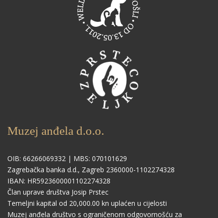
Muzej anđela d.o.o.
OIB: 66266069332 | MBS: 070101629
Zagrebačka banka d.d., Zagreb 2360000-1102274328
IBAN: HR5923600001102274328
Član uprave društva Josip Prstec
Temeljni kapital od 20,000.00 kn uplaćen u cijelosti
Muzej anđela društvo s ograničenom odgovornošću za