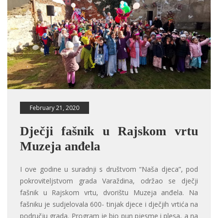
February 21, 2020
Dječji fašnik u Rajskom vrtu
Muzeja anđela
I ove godine u suradnji s društvom “Naša djeca”, pod
pokroviteljstvom grada Varaždina, održao se dječji
fašnik u Rajskom vrtu, dvorištu Muzeja anđela. Na
fašniku je sudjelovala 600- tinjak djece i dječjih vrtića na
području grada. Program je bio pun pjesme i plesa, a na