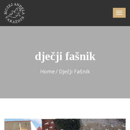
dječji fašnik
Home
Dječji Fašnik