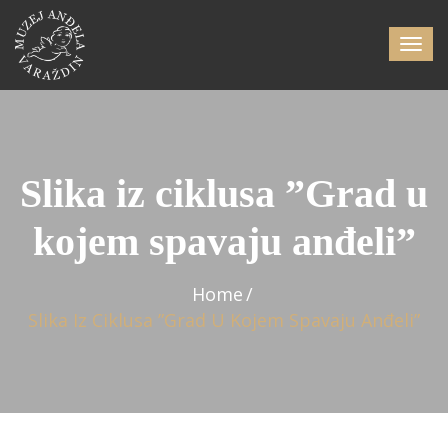
Slika iz ciklusa ”Grad u
kojem spavaju anđeli”
Home
Slika Iz Ciklusa ”Grad U Kojem Spavaju Anđeli”