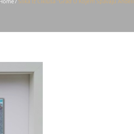
Home
Slika Iz Ciklusa ”Grad U Kojem Spavaju Anđeli