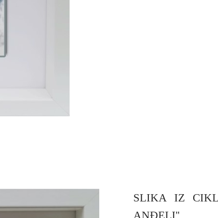
SLIKA IZ CIK
ANĐELI''