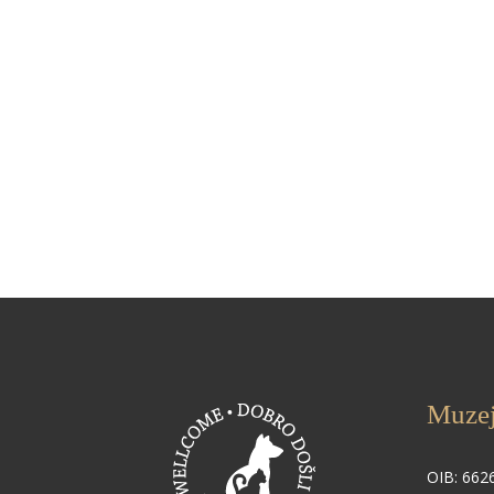
Muzej
OIB: 662