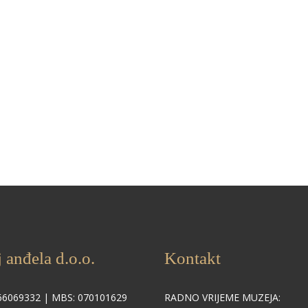
 anđela d.o.o.
Kontakt
66069332 | MBS: 070101629
RADNO VRIJEME MUZEJA: