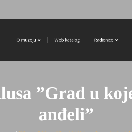
O Muzeju
Web Katalog
O muzeju
Web katalog
Radionice
iklusa ”Grad u ko
anđeli”