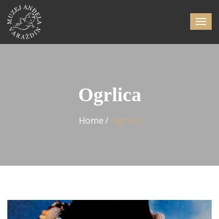
Ogrlica
Home
Ogrlica