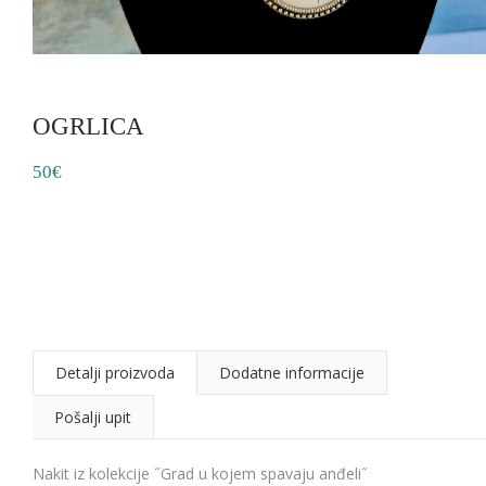
OGRLICA
50€
Detalji proizvoda
Dodatne informacije
Pošalji upit
Nakit iz kolekcije ˝Grad u kojem spavaju anđeli˝