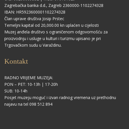
Zagrebačka banka d.d., Zagreb 2360000-1102274328
IBAN: HR5923600001102274328
Član uprave društva Josip Prstec
Temeljni kapital od 20,000.00 kn uplaćen u cijelosti
Muzej anđela društvo s ograničenom odgovornošću za
proizvodnju i usluge u kulturi i turizmu upisano je pri
Trgovačkom sudu u Varaždinu.
Kontakt
RADNO VRIJEME MUZEJA:
PON – PET: 10-13h | 17-20h
SUB: 10-14h
Posjet muzeju moguć i izvan radnog vremena uz prethodnu
najavu na tel 098 512 894