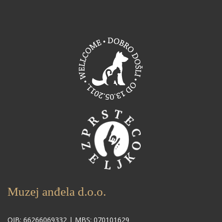
Muzej anđela d.o.o.
OIB: 66266069332 | MBS: 070101629