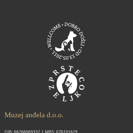
Muzej anđela d.o.o.
OIB: 66266069332 | MBS: 070101629