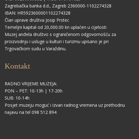
Zagrebačka banka d.d., Zagreb 2360000-1102274328
IBAN: HR5923600001102274328
Član uprave društva Josip Prstec
Temeljni kapital od 20,000.00 kn uplaćen u cijelosti
Muzej anđela društvo s ograničenom odgovornošću za
proizvodnju i usluge u kulturi i turizmu upisano je pri
Trgovačkom sudu u Varaždinu.
Kontakt
RADNO VRIJEME MUZEJA:
PON – PET: 10-13h | 17-20h
SUB: 10-14h
Posjet muzeju moguć i izvan radnog vremena uz prethodnu
najavu na tel 098 512 894