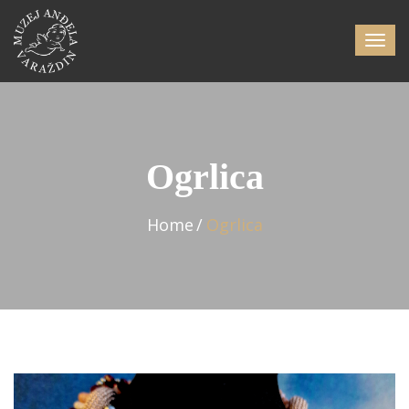
Ogrlica
Home
Ogrlica