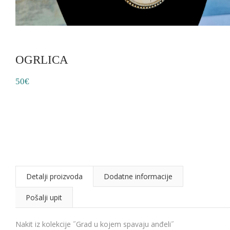
OGRLICA
50€
Detalji proizvoda
Dodatne informacije
Pošalji upit
Nakit iz kolekcije ˝Grad u kojem spavaju anđeli˝