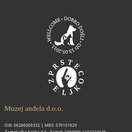
Muzej anđela d.o.o.
OIB: 66266069332 | MBS: 070101629
Zagrebačka banka d.d., Zagreb 2360000-1102274328