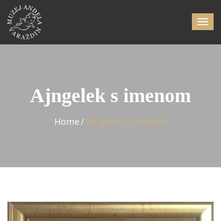
Ajngelek s imenom
Home
Ajngelek S Imenom