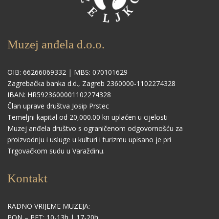
Muzej anđela d.o.o.
OIB: 66266069332 | MBS: 070101629
Zagrebačka banka d.d., Zagreb 2360000-1102274328
IBAN: HR5923600001102274328
Član uprave društva Josip Prstec
Temeljni kapital od 20,000.00 kn uplaćen u cijelosti
Muzej anđela društvo s ograničenom odgovornošću za
proizvodnju i usluge u kulturi i turizmu upisano je pri
Trgovačkom sudu u Varaždinu.
Kontakt
RADNO VRIJEME MUZEJA:
PON – PET: 10-13h | 17-20h