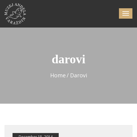
darovi
Home
Darovi
December 15, 2014