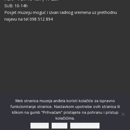
SUB: 10-14h
Posjet muzeju moguć i izvan radnog vremena uz prethodnu
najavu na tel 098 512 894
Web stranica muzeja anđela koristi kolačiće za ispravno
funkcioniranje stranice. Nastavkom upotrebe ovih stranica ili
klikom na gumb "Prihvaćam" pristajete na pohranu i pristup
kolačićima.
Prihvaćam
Ne želim
Uvjeti korištenja
English