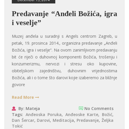
Predavanje “Anđeli Božića, igra
i veselje”
Muzej anđela u suradnji s Angels centrom Zagreb, u
petak, 19. prosinca 2014., organizira predavanje „Anđeli
Božića, igra i veselje“. Na ovom zanimljivom predavanju
bit će riječi o duhovnoj komponenti Božića, trošenju i
konzumerizmu, nervozi i stresu oko kupovine,
obiteljskom zajedništvu, duhovnim vrijednostima
Božića, ali i o tome što darovi kojie izaberemo za bližnje
govore
Read More
By: Mateja
No Comments
Tags:
Anđeoska Poruka
,
Anđeoske Karte
,
Božić
,
Dan Šercar
,
Darovi
,
Meditacija
,
Predavanje
,
Željka
Tokić