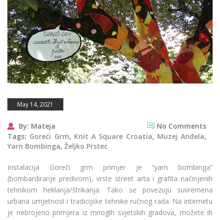
May 14, 2021
By: Mateja
No Comments
Tags:
Goreći Grm
,
Knit A Square Croatia
,
Muzej Anđela
,
Yarn Bombinga
,
Željko Prstec
Instalacija Goreči grm primjer je “yarn bombinga“
(bombardiranje predivom), vrste street arta i grafita načinjenih
tehnikom heklanja/štrikanja. Tako se povezuju suvremena
urbana umjetnost i tradicijske tehnike ručnog rada. Na internetu
je nebrojeno primjera iz mnogih svjetskih gradova, možete ih