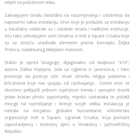
vidjeti na priloženom linku.
Zahvaljujem Gradu Varaždinu na razumijevanju i odobrenju da
napravimo takvu instalaciju. Drvo koje je poslužilo za instalaciju
u Varaždinu odabrale su i odobrile struka i nadležne institucije.
Isto tako zahvaljujem svim ženama iz Knit a Square Croatia koje
su sa strašću izrađivale elemente prema konceptu Željka
Prsteca, nadahnutog biblijskim motivom.
Stablo je ispred Sinagoge, dijagonalno od skulpture “K19”,
autora Zlatka Kopljara, zida sa ciglama iz Jasenovca, i tako
pokazuje da postoje više stvari između religija judaizma i
kršćanstva koje nas spajaju od razdvajanja… Ovime smo se
skromno priključili jednom svjetskom trendu i vjerujem stvorili
jedan krasan photo opportunity, mjesto sastanaka te potakli
mnoge na razmišljanje i širenje svojih vidika. Instalacija je
nastala na inicijativu globalne humanitarne volonterske
organizacije Knit a Square, ogranak Croatia, koja pomaže
zapostavljenoj i bolesnoj djeci u Hrvatskoj i Južnoafričkoj
Republici.