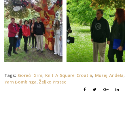
Tags:
Goreći Grm
,
Knit A Square Croatia
,
Muzej Anđela
,
Yarn Bombinga
,
Željko Prstec