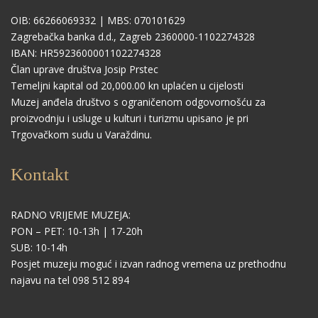
OIB: 66266069332 | MBS: 070101629
Zagrebačka banka d.d., Zagreb 2360000-1102274328
IBAN: HR5923600001102274328
Član uprave društva Josip Prstec
Temeljni kapital od 20,000.00 kn uplaćen u cijelosti
Muzej anđela društvo s ograničenom odgovornošću za
proizvodnju i usluge u kulturi i turizmu upisano je pri
Trgovačkom sudu u Varaždinu.
Kontakt
RADNO VRIJEME MUZEJA:
PON – PET: 10-13h | 17-20h
SUB: 10-14h
Posjet muzeju moguć i izvan radnog vremena uz prethodnu
najavu na tel 098 512 894