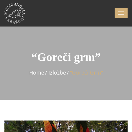
“Goreči grm”
Home
Izložbe
“Goreči Grm”