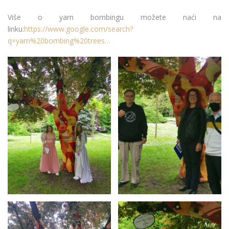
Više o yarn bombingu možete naći na
linku:
https://www.google.com/search?
q=yarn%20bombing%20trees…