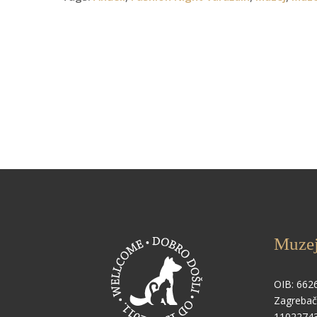
Muzej
OIB: 662
Zagrebač
1102274