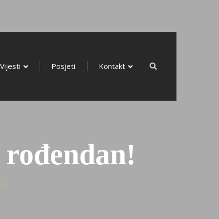
Radionice
Vijesti
Posjeti
Kontakt
Vijesti
Posjeti
Kontakt
i rođendan!
n!