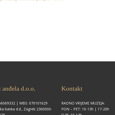
 anđela d.o.o.
Kontakt
66069332 | MBS: 070101629
RADNO VRIJEME MUZEJA:
ka banka d.d., Zagreb 2360000-
PON – PET: 10-13h | 17-20h
328
SUB: 10-14h