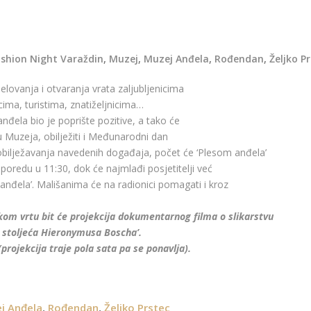
shion Night Varaždin
,
Muzej
,
Muzej Anđela
,
Rođendan
,
Željko P
elovanja i otvaranja vrata zaljubljenicima
ima, turistima, znatiželjnicima…
anđela bio je poprište pozitive, a tako će
cu Muzeja, obilježiti i Međunarodni dan
bilježavanja navedenih događaja, počet će ‘Plesom anđela’
poredu u 11:30, dok će najmlađi posjetitelji već
 anđela’. Mališanima će na radionici pomagati i kroz
om vrtu bit će projekcija dokumentarnog filma o slikarstvu
 stoljeća Hieronymusa Boscha’.
(projekcija traje pola sata pa se ponavlja).
j Anđela
,
Rođendan
,
Željko Prstec