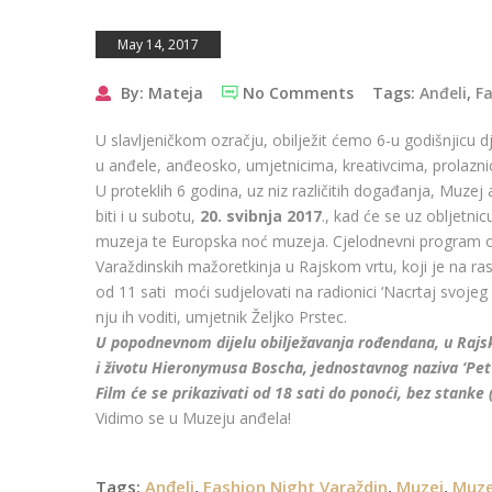
May 14, 2017
By: Mateja
No Comments
Tags:
Anđeli
,
Fa
U slavljeničkom ozračju, obilježit ćemo 6-u godišnjicu dj
u anđele, anđeosko, umjetnicima, kreativcima, prolaznic
U proteklih 6 godina, uz niz različitih događanja, Muzej 
biti i u subotu,
20. svibnja 2017
., kad će se uz obljetni
muzeja te Europska noć muzeja. Cjelodnevni program o
Varaždinskih mažoretkinja u Rajskom vrtu, koji je na ras
od 11 sati moći sudjelovati na radionici ‘Nacrtaj svojeg
nju ih voditi, umjetnik Željko Prstec.
U popodnevnom dijelu obilježavanja rođendana, u Rajsk
i životu Hieronymusa Boscha, jednostavnog naziva ‘Pet
Film će se prikazivati od 18 sati do ponoći, bez stanke 
Vidimo se u Muzeju anđela!
Tags:
Anđeli
,
Fashion Night Varaždin
,
Muzej
,
Muze