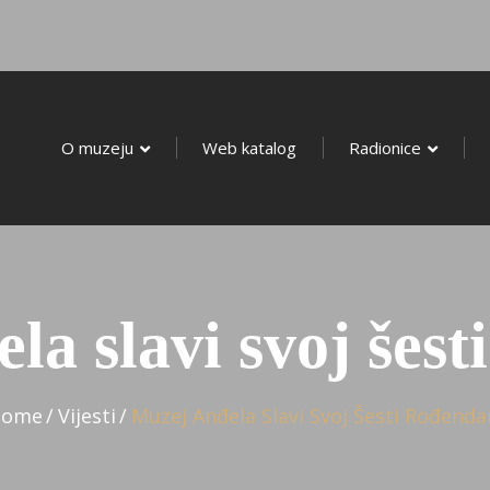
O Muzeju
Web Katalog
O muzeju
Web katalog
Radionice
la slavi svoj šest
Home
Vijesti
Muzej Anđela Slavi Svoj Šesti Rođenda