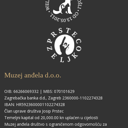
Muzej anđela d.o.o.
OIB: 66266069332 | MBS: 070101629
Zagrebačka banka d.d., Zagreb 2360000-1102274328
IBAN: HR5923600001102274328
Član uprave društva Josip Prstec
Temeljni kapital od 20,000.00 kn uplaćen u cijelosti
Muzej anđela društvo s ograničenom odgovornošću za