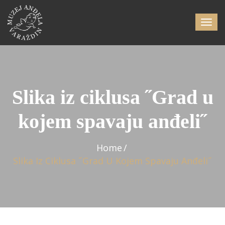
Slika iz ciklusa ˝Grad u
kojem spavaju anđeli˝
Home
Slika Iz Ciklusa ˝Grad U Kojem Spavaju Anđeli˝