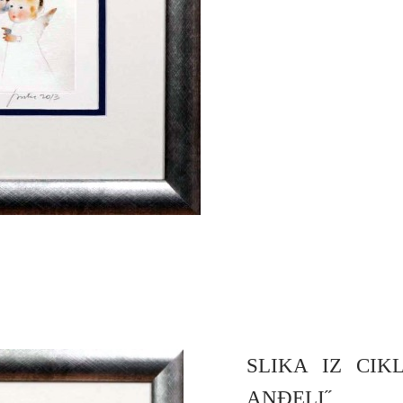
SLIKA IZ CIK
ANĐELI˝