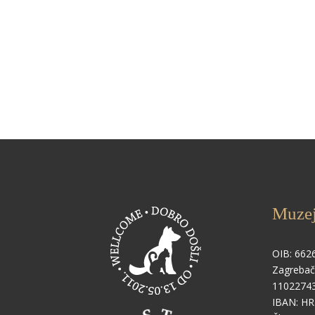
Muzej
OIB: 662
Zagrebač
1102274
IBAN: H