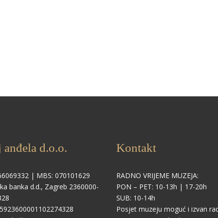
 anđela d.o.o.
Kontakt
66069332 | MBS: 070101629
RADNO VRIJEME MUZEJA:
ka banka d.d., Zagreb 2360000-
PON – PET: 10-13h | 17-20h
328
SUB: 10-14h
R5923600001102274328
Posjet muzeju moguć i izvan r