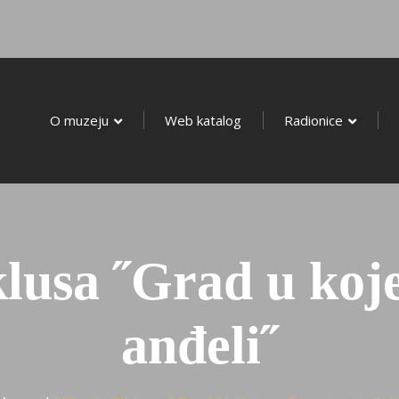
O Muzeju
Web Katalog
O muzeju
Web katalog
Radionice
iklusa ˝Grad u ko
anđeli˝