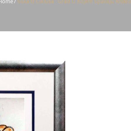
Home
Slika Iz Ciklusa ˝Grad U Kojem Spavaju Anđeli