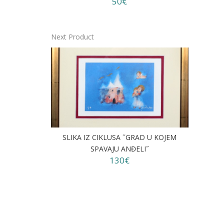
50€
Next Product
SLIKA IZ CIKLUSA ˝GRAD U KOJEM
SPAVAJU ANĐELI˝
130€