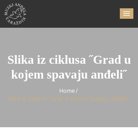
Slika iz ciklusa ˝Grad u
kojem spavaju anđeli˝
Home
Slika Iz Ciklusa ˝Grad U Kojem Spavaju Anđeli˝