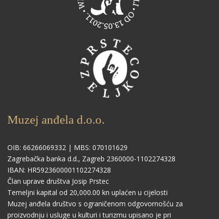
Muzej anđela d.o.o.
OIB: 66266069332 | MBS: 070101629
Zagrebačka banka d.d., Zagreb 2360000-1102274328
IBAN: HR5923600001102274328
Član uprave društva Josip Prstec
Temeljni kapital od 20,000.00 kn uplaćen u cijelosti
Muzej anđela društvo s ograničenom odgovornošću za
proizvodnju i usluge u kulturi i turizmu upisano je pri