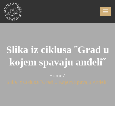
Slika iz ciklusa ˝Grad u
kojem spavaju anđeli˝
Home
Slika Iz Ciklusa ˝Grad U Kojem Spavaju Anđeli˝