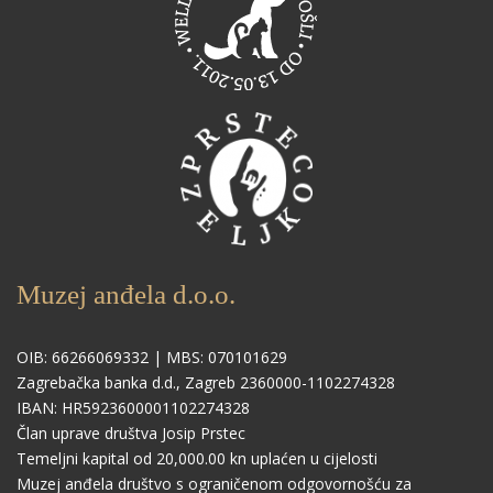
Muzej anđela d.o.o.
OIB: 66266069332 | MBS: 070101629
Zagrebačka banka d.d., Zagreb 2360000-1102274328
IBAN: HR5923600001102274328
Član uprave društva Josip Prstec
Temeljni kapital od 20,000.00 kn uplaćen u cijelosti
Muzej anđela društvo s ograničenom odgovornošću za