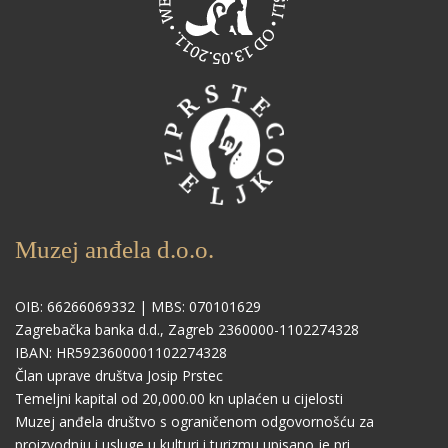
Muzej anđela d.o.o.
OIB: 66266069332 | MBS: 070101629
Zagrebačka banka d.d., Zagreb 2360000-1102274328
IBAN: HR5923600001102274328
Član uprave društva Josip Prstec
Temeljni kapital od 20,000.00 kn uplaćen u cijelosti
Muzej anđela društvo s ograničenom odgovornošću za
proizvodnju i usluge u kulturi i turizmu upisano je pri