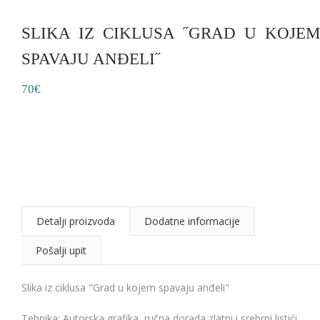
SLIKA IZ CIKLUSA ˝GRAD U KOJEM
SPAVAJU ANĐELI˝
70€
Detalji proizvoda
Dodatne informacije
Pošalji upit
Slika iz ciklusa "Grad u kojem spavaju anđeli"
Tehnika: Autorska grafika, ručna dorada zlatni i srebrni listići