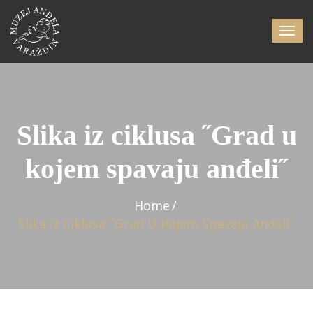
Slika iz ciklusa ˝Grad u
kojem spavaju anđeli˝
Home
Slika Iz Ciklusa ˝Grad U Kojem Spavaju Anđeli˝